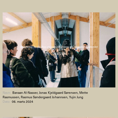
Residency To-Go:
Pop-up præsentationer på Containerakademiet
( BILLEDER )
Navn:
Banaan Al-Nasser, Jonas Kjeldgaard Sørensen, Mette
Rasmussen, Rasmus Søndergaard Johannsen, Yujin Jung
Dato:
06. marts 2024