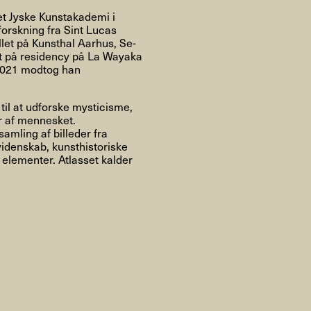
Om
et Jyske Kunstakademi i
orskning fra Sint Lucas
llet på Kunsthal Aarhus, Se-
t på residency på La Wayaka
 2021 modtog han
Om AHC
Profiler
Presse
til at udforske mysticisme,
r af mennesket.
amling af billeder fra
 videnskab, kunsthistoriske
NFO@ARTHUBCOPENHAGEN.DK
INSTAGRAM
 elementer. Atlasset kalder