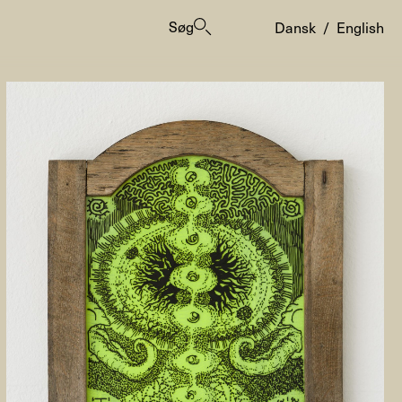
Søg
Dansk
/
English
er
ogrammes