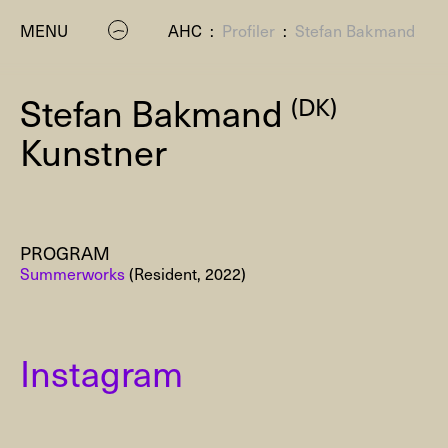
MENU
AHC
:
Profiler
:
Stefan Bakmand
Stefan Bakmand
(DK)
Kunstner
PROGRAM
P
Summerworks
(Resident, 2022)
Instagram
Residenc