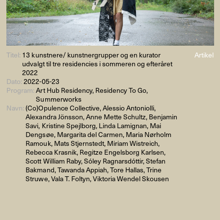
Titel:
13 kunstnere/ kunstnergrupper og en kurator
Artikel
udvalgt til tre residencies i sommeren og efteråret
2022
Dato:
2022-05-23
Program:
Art Hub Residency, Residency To Go,
Summerworks
Navn:
(Co)Opulence Collective, Alessio Antoniolli,
Alexandra Jönsson, Anne Mette Schultz, Benjamin
Savi, Kristine Spejlborg, Linda Lamignan, Mai
Dengsøe, Margarita del Carmen, Maria Nørholm
Ramouk, Mats Stjernstedt, Miriam Wistreich,
Rebecca Krasnik, Regitze Engelsborg Karlsen,
Scott William Raby, Sóley Ragnarsdóttir, Stefan
Bakmand, Tawanda Appiah, Tore Hallas, Trine
Struwe, Vala T. Foltyn, Viktoria Wendel Skousen