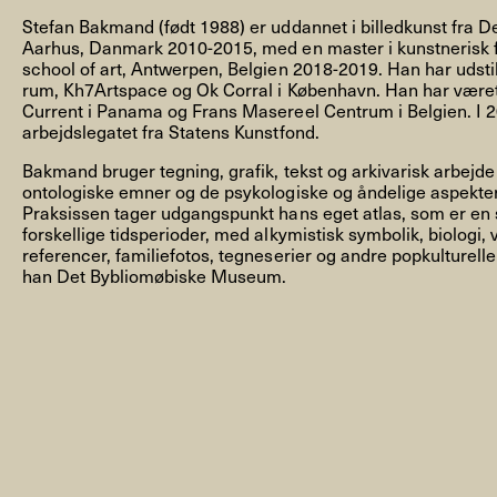
Stefan Bakmand (født 1988) er uddannet i billedkunst fra D
Aarhus, Danmark 2010-2015, med en master i kunstnerisk f
school of art, Antwerpen, Belgien 2018-2019. Han har udsti
rum, Kh7Artspace og Ok Corral i København. Han har være
Current i Panama og Frans Masereel Centrum i Belgien. I
arbejdslegatet fra Statens Kunstfond.
NYHEDSBREV
Bakmand bruger tegning, grafik, tekst og arkivarisk arbejde 
ontologiske emner og de psykologiske og åndelige aspekte
Praksissen tager udgangspunkt hans eget atlas, som er en s
forskellige tidsperioder, med alkymistisk symbolik, biologi,
THORAVEJ 29, 2400 KØBENHAVN NV, DANMARK
I
referencer, familiefotos, tegneserier og andre popkulturelle
han Det Bybliomøbiske Museum.