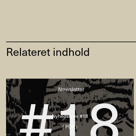
Relateret indhold
Nyhedsbrev #18
( PDF )