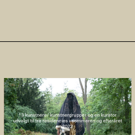
13 kunstnere/ kunstnergrupper og en kurator
udvalgt til tre residencies i sommeren og efteråret
2022