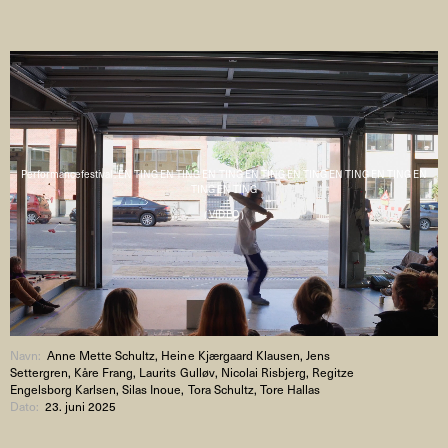
Performancefestival : EN TING EN TING EN TING EN TING EN TING EN TING EN TING EN
TING EN TING
( VIDEO )
Navn:
Anne Mette Schultz, Heine Kjærgaard Klausen, Jens
Settergren, Kåre Frang, Laurits Gulløv, Nicolai Risbjerg, Regitze
Engelsborg Karlsen, Silas Inoue, Tora Schultz, Tore Hallas
Dato:
23. juni 2025