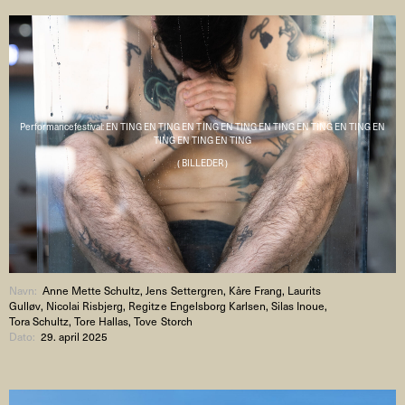
Performancefestival: EN TING EN TING EN TING EN TING EN TING EN TING EN TING EN
TING EN TING EN TING
( BILLEDER )
Navn:
Anne Mette Schultz, Jens Settergren, Kåre Frang, Laurits
Gulløv, Nicolai Risbjerg, Regitze Engelsborg Karlsen, Silas Inoue,
Tora Schultz, Tore Hallas, Tove Storch
Dato:
29. april 2025