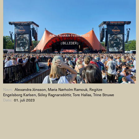
AHC x Roskilde Festival 2023
( BILLEDER )
Navn:
Alexandra Jönsson, Maria Nørholm Ramouk, Regitze
Engelsborg Karlsen, Sóley Ragnarsdóttir, Tore Hallas, Trine Struwe
Dato:
01. juli 2023