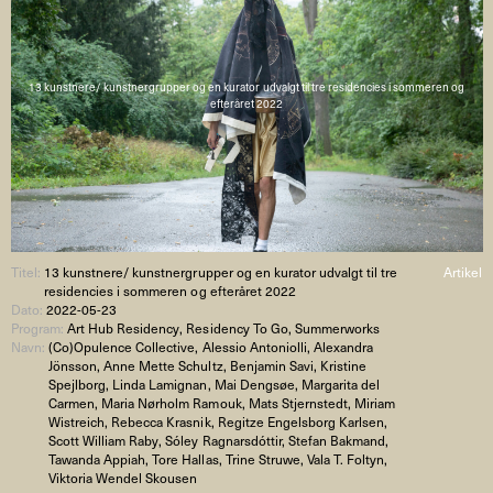
13 kunstnere/ kunstnergrupper og en kurator udvalgt til tre residencies i sommeren og
efteråret 2022
Titel:
13 kunstnere/ kunstnergrupper og en kurator udvalgt til tre
Artikel
residencies i sommeren og efteråret 2022
Dato:
2022-05-23
Program:
Art Hub Residency, Residency To Go, Summerworks
Navn:
(Co)Opulence Collective, Alessio Antoniolli, Alexandra
Jönsson, Anne Mette Schultz, Benjamin Savi, Kristine
Spejlborg, Linda Lamignan, Mai Dengsøe, Margarita del
Carmen, Maria Nørholm Ramouk, Mats Stjernstedt, Miriam
Wistreich, Rebecca Krasnik, Regitze Engelsborg Karlsen,
Scott William Raby, Sóley Ragnarsdóttir, Stefan Bakmand,
Tawanda Appiah, Tore Hallas, Trine Struwe, Vala T. Foltyn,
Viktoria Wendel Skousen