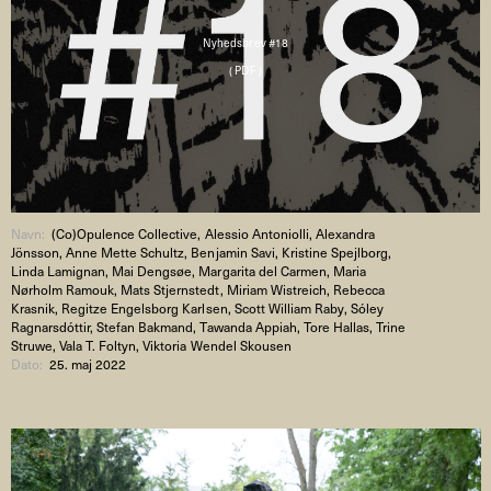
Nyhedsbrev #18
( PDF )
Navn:
(Co)Opulence Collective, Alessio Antoniolli, Alexandra
Jönsson, Anne Mette Schultz, Benjamin Savi, Kristine Spejlborg,
Linda Lamignan, Mai Dengsøe, Margarita del Carmen, Maria
Nørholm Ramouk, Mats Stjernstedt, Miriam Wistreich, Rebecca
Krasnik, Regitze Engelsborg Karlsen, Scott William Raby, Sóley
Ragnarsdóttir, Stefan Bakmand, Tawanda Appiah, Tore Hallas, Trine
Struwe, Vala T. Foltyn, Viktoria Wendel Skousen
Dato:
25. maj 2022