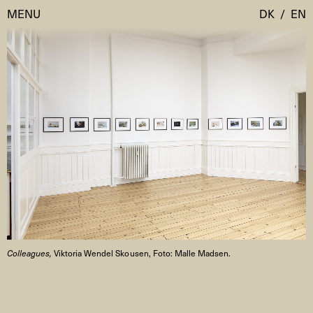
MENU
DK
/
EN
Besøg
Kalender
Room Room
Programmer
AHC Channel
Residencies & Studios
Artistic Research
Om
Public Programmes
Om AHC
Profiler
Colleagues,
Viktoria Wendel Skousen, Foto: Malle Madsen.
Presse
AHC Channel
Søg