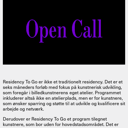
Residency To Go er ikke et traditionelt residency. Det er et
seks måneders forløb med fokus på kunstnerisk udvikling,
som foregår i billedkunstnerens eget atelier. Programmet
inkluderer altså ikke en atelierplads, men er for kunstnere,
som ønsker sparring og støtte til at udvikle og kvalificere sit
arbejde og netværk.
Derudover er Residency To Go et program tilegnet
kunstnere, som bor uden for hovedstadsområdet. Det er