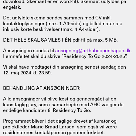
download. Skemaet er en word-fil). Skemaet udfyldes på
engelsk.
Det udfyldte skema sendes sammen med CV inkl.
kontaktoplysninger (max. 1 A4-side) og billedmateriale
inklusiv korte beskrivelser (max. 4 A4-sider).
DET HELE SKAL SAMLES I ÉN pdf-fil på max. 5 MB.
Ansøgningen sendes til
ansogning@arthubcopenhagen.dk
.
I emnefeltet skal du skrive ”Residency To Go 2024-2025”.
Vi skal have modtaget din ansøgning senest søndag den
12. maj 2024 kl. 23.59.
BEHANDLING AF ANSØGNINGER:
Alle ansøgninger vil blive læst og gennemgået af en
kunstfaglig jury, som i samarbejde med AHC vælger de
endelige kandidater til Residency To Go.
Programmet bliver i det daglige drevet af kurator og
projektleder Marie Braad Larsen, som også vil være
residenternes kontaktperson gennem forløbet.