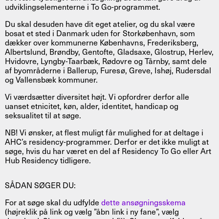
udviklingselementerne i To Go-programmet.
Du skal desuden have dit eget atelier, og du skal være
bosat et sted i Danmark uden for Storkøbenhavn, som
dækker over kommunerne Københavns, Frederiksberg,
Albertslund, Brøndby, Gentofte, Gladsaxe, Glostrup, Herlev,
Hvidovre, Lyngby-Taarbæk, Rødovre og Tårnby, samt dele
af byområderne i Ballerup, Furesø, Greve, Ishøj, Rudersdal
og Vallensbæk kommuner.
Vi værdsætter diversitet højt. Vi opfordrer derfor alle
uanset etnicitet, køn, alder, identitet, handicap og
seksualitet til at søge.
NB! Vi ønsker, at flest muligt får mulighed for at deltage i
AHC’s residency-programmer. Derfor er det ikke muligt at
søge, hvis du har været en del af Residency To Go eller Art
Hub Residency tidligere.
SÅDAN SØGER DU:
For at søge skal du udfylde
dette ansøgningsskema
(højreklik på link og vælg ”åbn link i ny fane”, vælg