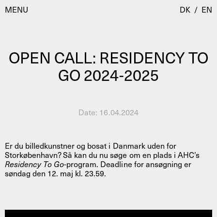
MENU
DK
/
EN
OPEN CALL: RESIDENCY TO
Besøg
GO 2024-2025
Kalender
Room Room
Programmer
AHC Channel
Date:
16.04.2024
Residencies & Studios
Artistic Research
Om
Public Programmes
Er du billedkunstner og bosat i Danmark uden for
Storkøbenhavn? Så kan du nu søge om en plads i AHC’s
Residency To Go
-program. Deadline for ansøgning er
Om AHC
søndag den 12. maj kl. 23.59.
Profiler
Presse
AHC Channel
Søg