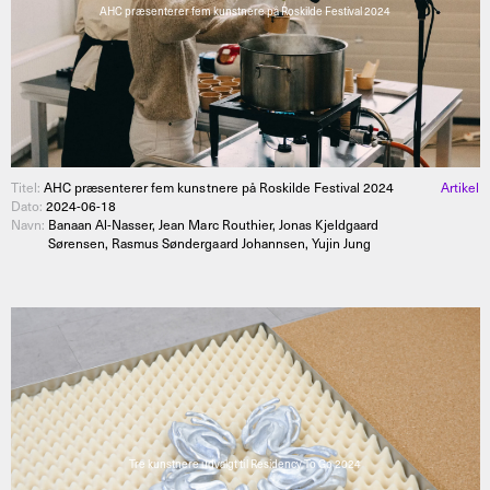
AHC præsenterer fem kunstnere på Roskilde Festival 2024
Titel:
AHC præsenterer fem kunstnere på Roskilde Festival 2024
Artikel
Dato:
2024-06-18
Navn:
Banaan Al-Nasser, Jean Marc Routhier, Jonas Kjeldgaard
Sørensen, Rasmus Søndergaard Johannsen, Yujin Jung
Tre kunstnere udvalgt til Residency To Go 2024