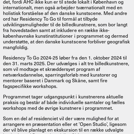
det, fordi AHC ikke kun er til stede lokalt i København og
internationalt, men også arbejder tværnationalt med en
holistisk forståelse af den danske kunstscene. Med andre
ord har Residency To Go til formål at tilbyde
udviklingsmuligheder til de billedkunstnere, som bor langt
fra hovedstaden samt at inkludere en række ikke-
københavnske kunstinstitutioner i programmet og dermed
understøtte, at den danske kunstscene forbliver geografisk
mangfoldig.
Residency To Go 2024-25 løber fra den 1. oktober 2024 til
den 31. marts 2025. Der udvælges i alt tre billedkunstnere,
som vil modtage et skræddersyet program af
netværksdannelse, sparringsforløb med kuratorer og
mentorer baseret i Danmark og Skåne, samt fire
fagspecifikke workshops.
Programmet tager udgangspunkt i kunstnerens aktuelle
praksis og består af både individuelle samtaler og fælles
workshops med de øvrige kunstnere i programmet.
Som en del af residenciet vil der være mulighed for at
arrangere en præsentation eller et ’Open Studio’, ligesom
der vil blive planlagt en ekskursion til en række udvalgte