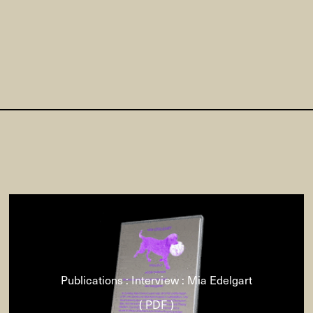
Publications : Interview : Mia Edelgart
( PDF )