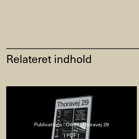
Relateret indhold
Publications : Other : Thoravej 29
( PDF )