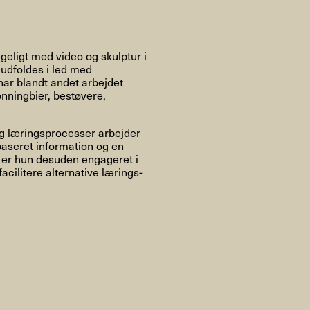
Om
geligt med video og skulptur i
 udfoldes i led med
ar blandt andet arbejdet
Om AHC
Profiler
Presse
onningbier, bestøvere,
 og læringsprocesser arbejder
aseret information og en
NFO@ARTHUBCOPENHAGEN.DK
INSTAGRAM
n er hun desuden engageret i
cilitere alternative lærings-