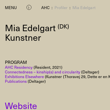
MENU
AHC
:
Profiler
:
Mia Edelgart
Mia Edelgart
(DK)
Kunstner
PROGRAM
P
AHC Residency
(Resident, 2021)
Connectedness – kinship(s) and circularity
(Deltager)
Exhibitions Elsewhere
(Kunstner (Thoravej 29, Dette er en 
Publications
(Deltager)
Website
Residenc