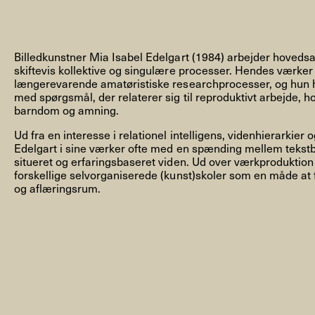
Billedkunstner Mia Isabel Edelgart (1984) arbejder hovedsa
skiftevis kollektive og singulære processer. Hendes værker
længerevarende amatøristiske researchprocesser, og hun h
NYHEDSBREV
med spørgsmål, der relaterer sig til reproduktivt arbejde, h
barndom og amning.
Ud fra en interesse i relationel intelligens, videnhierarkier
Edelgart i sine værker ofte med en spænding mellem tekstb
THORAVEJ 29, 2400 KØBENHAVN NV, DANMARK
I
situeret og erfaringsbaseret viden. Ud over værkproduktio
forskellige selvorganiserede (kunst)skoler som en måde at fa
og aflæringsrum.