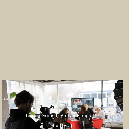
Testing Ground : Prekær Filmpraktik
( VIDEO )